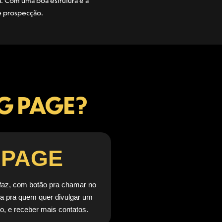
a. Com uma boa estrutura e a
de prospecção.
NG PAGE?
 PAGE
 faz, com botão pra chamar no
a pra quem quer divulgar um
io, e receber mais contatos.