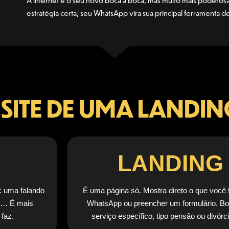
A internet é o seu novo boca a boca, mas muito mais poderos
estratégia certa, seu WhatsApp vira sua principal ferramenta 
 SITE DE UMA LANDI
LANDING
: uma falando
É uma página só. Mostra direto o que você
do… É mais
WhatsApp ou preencher um formulário. Bo
 faz.
serviço específico, tipo pensão ou divórc