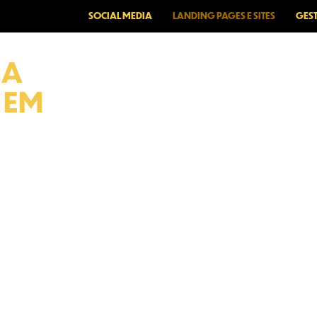
SOCIAL MEDIA
LANDING PAGES E SITES
GES
NA
 EM
ós
oco em
o!