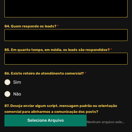
84. Quem responde os leads?
*
85. Em quanto tempo, em média, os leads são respondidos?
*
86. Existe roteiro de atendimento comercial?
*
Sim
Não
87. Deseja enviar algum script, mensagem padrão ou orientação
comercial para alinharmos a comunicação dos posts?
Selecione Arquivo
Nenhum arquivo selecionado ainda